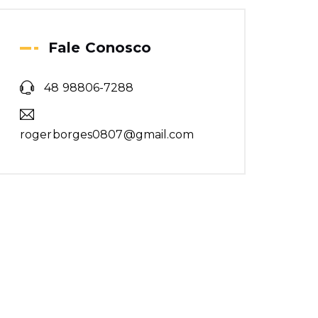
ambientes com estilo
e luz
Fale Conosco
Forro de PVC ou
gesso: qual escolher
48 98806-7288
para cada tipo de
ambiente?
rogerborges0807@gmail.com