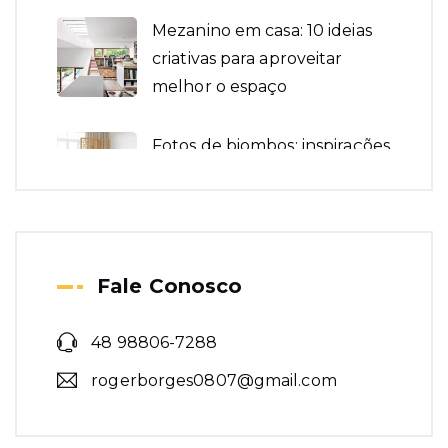
Mezanino em casa: 10 ideias
criativas para aproveitar
melhor o espaço
Fotos de biombos: inspirações
para dividir espaços com
estilo
Como planejar um projeto
Fale Conosco
de mezanino perfeito: dicas
essenciais para cada tipo de
48 98806-7288
espaço
rogerborges0807@gmail.com